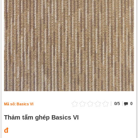
0/5
0
Mã số:
Basics VI
Thảm tấm ghép Basics VI
đ