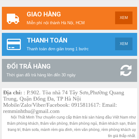
GIAO HÀNG
XEM
Miễn phí nội thành Hà Nội, HCM
THANH TOÁN
XEM
Thanh toán đơn giản trong 1 bước
ĐỔI TRẢ HÀNG
Thời gian đổi trả hàng lên đến 30 ngày
Địa chỉ:
: P.902. Tòa nhà 74 Tây Sơn,Phường Quang
Trung, Quận Đống Đa, TP Hà Nội
Mobile/Zalo/Viber/Facebook: 0915811617: Email:
remminhthu@gmail.com
Nội Thất Minh Thư chuyên cung cấp thảm trải sàn hàng đầu Việt Nam như
thảm phòng khách, thảm văn phòng, thảm phòng ngủ, thảm khách sạn, thảm
trang trí, thảm sofa, mành rèm gia đình, rèm văn phòng, rèm phòng khách uy
tín giá thấp nhất.