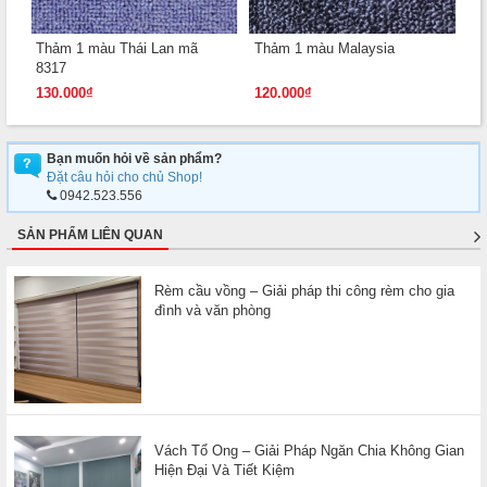
Thảm 1 màu Thái Lan mã
Thảm 1 màu Malaysia
Th
n
8317
m
130.000
₫
120.000
₫
12
Bạn muốn hỏi về sản phẩm?
Đặt câu hỏi cho chủ Shop!
0942.523.556
SẢN PHẨM LIÊN QUAN
Rèm cầu vồng – Giải pháp thi công rèm cho gia
đình và văn phòng
Vách Tổ Ong – Giải Pháp Ngăn Chia Không Gian
Hiện Đại Và Tiết Kiệm