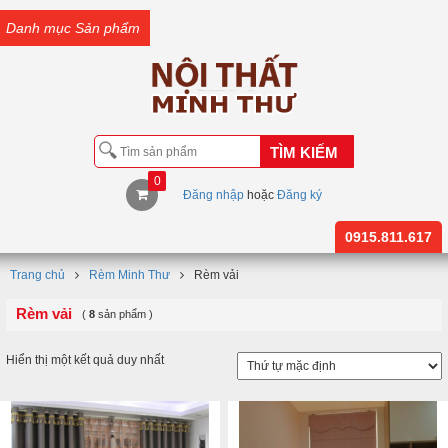
Danh mục Sản phẩm
TÌM KIẾM
0
Đăng nhập
hoặc
Đăng ký
0915.811.617
Trang chủ
Rèm Minh Thư
Rèm vải
Rèm vải
(
8
sản phẩm )
Hiển thị một kết quả duy nhất