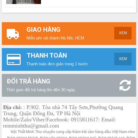
GIAO HÀNG
XEM
Miễn phí nội thành Hà Nội, HCM
THANH TOÁN
XEM
Thanh toán đơn giản trong 1 bước
ĐỔI TRẢ HÀNG
Thời gian đổi trả hàng lên đến 30 ngày
Địa chỉ:
: P.902. Tòa nhà 74 Tây Sơn,Phường Quang
Trung, Quận Đống Đa, TP Hà Nội
Mobile/Zalo/Viber/Facebook: 0915811617: Email:
remminhthu@gmail.com
Nội Thất Minh Thư chuyên cung cấp thảm trải sàn hàng đầu Việt Nam như