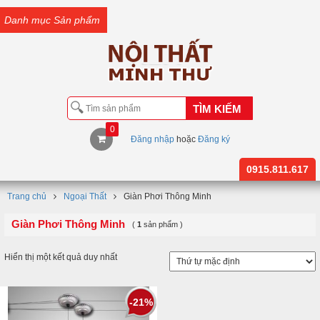
Danh mục Sản phẩm
TÌM KIẾM
0
Đăng nhập
hoặc
Đăng ký
0915.811.617
Trang chủ
Ngoại Thất
Giàn Phơi Thông Minh
Giàn Phơi Thông Minh
(
1
sản phẩm )
Hiển thị một kết quả duy nhất
-21%