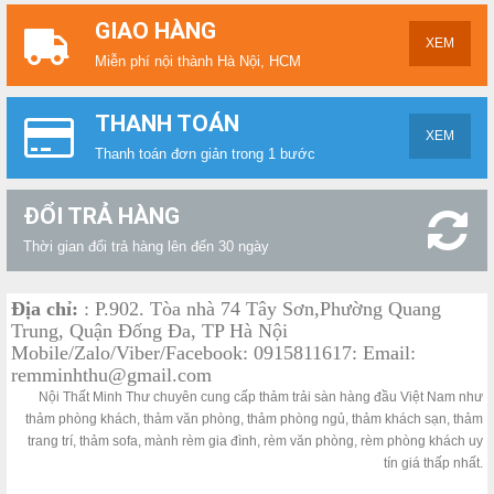
GIAO HÀNG
XEM
Miễn phí nội thành Hà Nội, HCM
THANH TOÁN
XEM
Thanh toán đơn giản trong 1 bước
ĐỔI TRẢ HÀNG
Thời gian đổi trả hàng lên đến 30 ngày
Địa chỉ:
: P.902. Tòa nhà 74 Tây Sơn,Phường Quang
Trung, Quận Đống Đa, TP Hà Nội
Mobile/Zalo/Viber/Facebook: 0915811617: Email:
remminhthu@gmail.com
Nội Thất Minh Thư chuyên cung cấp thảm trải sàn hàng đầu Việt Nam như
thảm phòng khách, thảm văn phòng, thảm phòng ngủ, thảm khách sạn, thảm
trang trí, thảm sofa, mành rèm gia đình, rèm văn phòng, rèm phòng khách uy
tín giá thấp nhất.