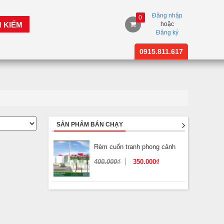
Đăng nhập
0
M KIẾM
hoặc
Đăng ký
0915.811.617
SẢN PHẨM BÁN CHẠY
Rèm cuốn tranh phong cảnh
400.000
₫
350.000
₫