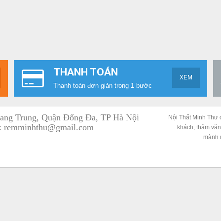
THANH TOÁN
XEM
Thanh toán đơn giản trong 1 bước
uang Trung, Quận Đống Đa, TP Hà Nội
Nội Thất Minh Thư 
:
remminhthu@gmail.com
khách, thảm văn
mành r