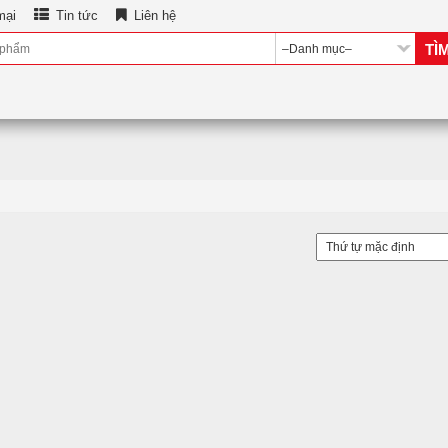
mại
Tin tức
Liên hệ
TÌ